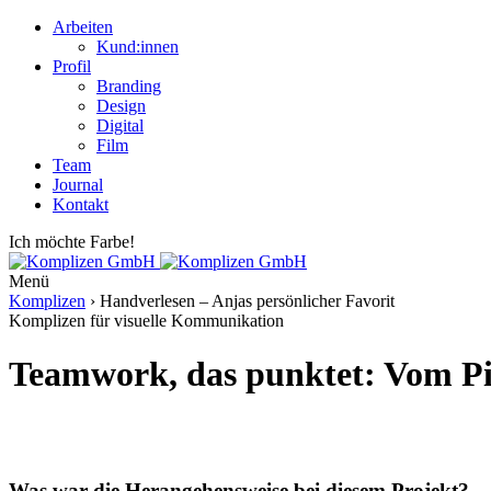
Arbeiten
Kund:innen
Profil
Branding
Design
Digital
Film
Team
Journal
Kontakt
Ich möchte Farbe!
Menü
Komplizen
›
Handverlesen – Anjas persönlicher Favorit
Komplizen für visuelle Kommunikation
Teamwork, das punktet: Vom P
Was war die Herangehensweise bei diesem Projekt?