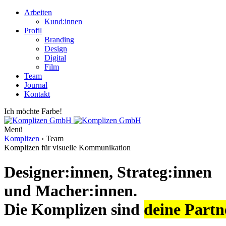
Arbeiten
Kund:innen
Profil
Branding
Design
Digital
Film
Team
Journal
Kontakt
Ich möchte Farbe!
Menü
Komplizen
›
Team
Komplizen für visuelle Kommunikation
Designer:innen, Strateg:innen
und Macher:innen.
Die Komplizen sind
deine Part