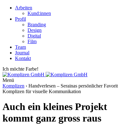
Arbeiten
Kund:innen
Profil
Branding
Design
Digital
Film
Team
Journal
Kontakt
Ich möchte Farbe!
Menü
Komplizen
›
Handverlesen – Serainas persönlicher Favorit
Komplizen für visuelle Kommunikation
Auch ein kleines Projekt
kommt ganz gross raus