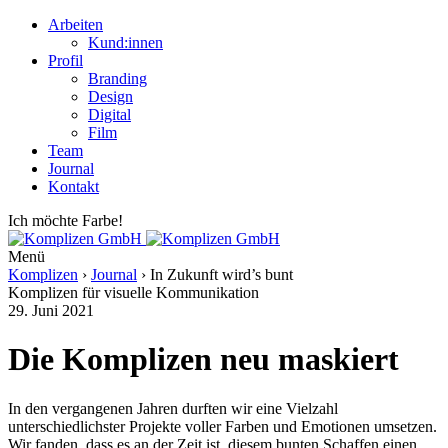
Arbeiten
Kund:innen
Profil
Branding
Design
Digital
Film
Team
Journal
Kontakt
Ich möchte Farbe!
Menü
Komplizen
›
Journal
›
In Zukunft wird’s bunt
Komplizen für visuelle Kommunikation
29. Juni 2021
Die Komplizen neu maskiert
In den vergangenen Jahren durften wir eine Vielzahl
unterschiedlichster Projekte voller Farben und Emotionen umsetzen.
Wir fanden, dass es an der Zeit ist, diesem bunten Schaffen einen