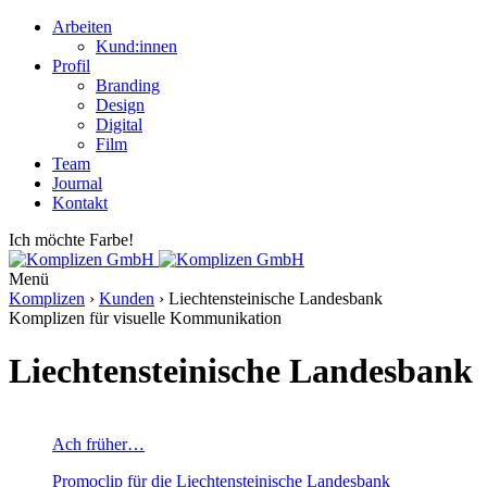
Arbeiten
Kund:innen
Profil
Branding
Design
Digital
Film
Team
Journal
Kontakt
Ich möchte Farbe!
Menü
Komplizen
›
Kunden
› Liechtensteinische Landesbank
Komplizen für visuelle Kommunikation
Liechtensteinische Landesbank
Ach früher…
Promoclip für die Liechtensteinische Landesbank