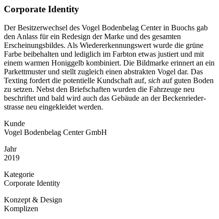
Corporate Identity
Der Besitzer­wechsel des Vogel Bodenbelag Center in Buochs gab
den Anlass für ein Redesign der Marke und des gesamten
Erscheinungs­bildes. Als Wieder­erkennungs­wert wurde die grüne
Farbe beibe­halten und lediglich im Farbton etwas justiert und mit
einem warmen Honig­gelb kombiniert. Die Bildmarke erinnert an ein
Parkett­muster und stellt zugleich einen abstrakten Vogel dar. Das
Texting fordert die potentielle Kundschaft auf,
sich
auf guten Boden
zu setzen. Nebst den Brief­schaften wurden die Fahrzeuge neu
beschriftet und bald wird auch das Gebäude an der Beckenrieder­
strasse neu eingekleidet werden.
Kunde
Vogel Bodenbelag Center GmbH
Jahr
2019
Kategorie
Corporate Identity
Konzept & Design
Komplizen