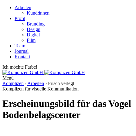
Arbeiten
Kund:innen
Profil
Branding
Design
Digital
Film
Team
Journal
Kontakt
Ich möchte Farbe!
Menü
Komplizen
›
Arbeiten
›
Frisch verlegt
Komplizen für visuelle Kommunikation
Erscheinungs­bild für das Vogel
Bodenbelags­center